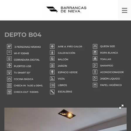
Ir
al
contenido
principal
DEPTO B04